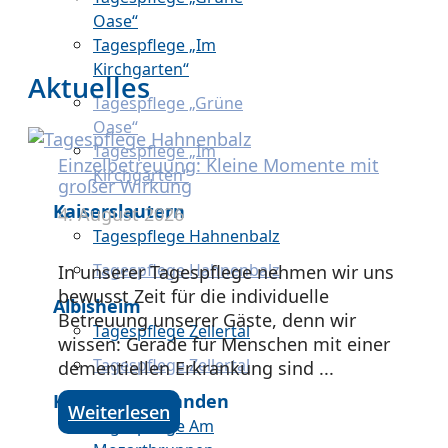
Oase“
Tagespflege „Im
Kirchgarten“
Aktuelles
Tagespflege „Grüne
Oase“
Tagespflege „Im
Einzelbetreuung: Kleine Momente mit
Kirchgarten“
großer Wirkung
Kaiserslautern
4. August 2026
Tagespflege Hahnenbalz
Tagespflege Hahnenbalz
In unserer Tagespflege nehmen wir uns
bewusst Zeit für die individuelle
Albisheim
Betreuung unserer Gäste, denn wir
Tagespflege Zellertal
wissen: Gerade für Menschen mit einer
Tagespflege Zellertal
dementiellen Erkrankung sind ...
Kirchheimbolanden
Weiterlesen
Tagespflege Am