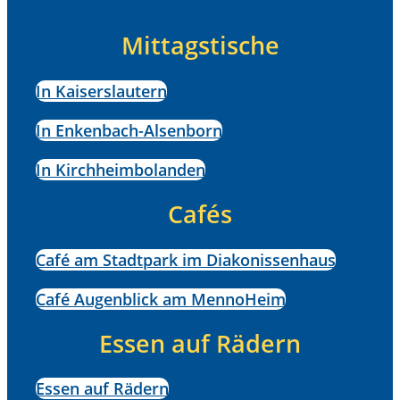
Mittagstische
In Kaiserslautern
In Enkenbach-Alsenborn
In Kirchheimbolanden
Cafés
Café am Stadtpark im Diakonissenhaus
Café Augenblick am MennoHeim
Essen auf Rädern
Essen auf Rädern