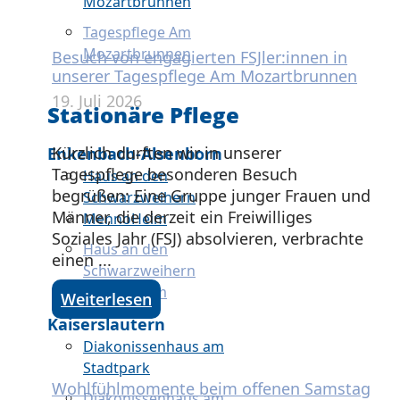
Mozartbrunnen
Tagespflege Am
Mozartbrunnen
Besuch von engagierten FSJler:innen in
unserer Tagespflege Am Mozartbrunnen
19. Juli 2026
Stationäre Pflege
Kürzlich durften wir in unserer
Enkenbach-Alsenborn
Tagespflege besonderen Besuch
Haus an den
begrüßen: Eine Gruppe junger Frauen und
Schwarzweihern
Männer, die derzeit ein Freiwilliges
MennoHeim
Soziales Jahr (FSJ) absolvieren, verbrachte
Haus an den
einen ...
Schwarzweihern
MennoHeim
Weiterlesen
Kaiserslautern
Diakonissenhaus am
Stadtpark
Wohlfühlmomente beim offenen Samstag
Diakonissenhaus am