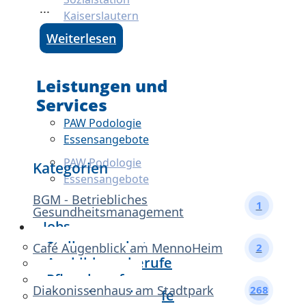
...
Kaiserslautern
Weiterlesen
Leistungen und
Services
PAW Podologie
Essensangebote
PAW Podologie
Kategorien
Essensangebote
BGM - Betriebliches
1
Gesundheitsmanagement
Jobs
Stellenangebote
Café Augenblick am MennoHeim
2
Ausbildungsberufe
Pflegeberufe
Diakonissenhaus am Stadtpark
268
Verwaltungsberufe