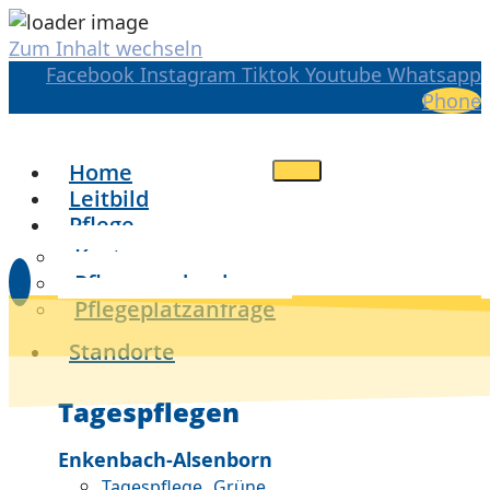
Zum Inhalt wechseln
Facebook
Instagram
Tiktok
Youtube
Whatsapp
Phone
Home
Leitbild
Pflege
Kosten
Pflegegradrechner
Pflegeplatzanfrage
Standorte
Tagespflegen
Enkenbach-Alsenborn
Tagespflege „Grüne