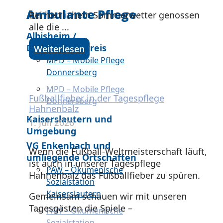
Ambulante Pflege
Bei herrlichem Sommerwetter genossen
alle die ...
Albisheim /
Donnersbergkreis
Weiterlesen
MPD – Mobile Pflege
Donnersberg
MPD – Mobile Pflege
Fußballfieber in der Tagespflege
Donnersberg
Hahnenbalz
Kaiserslautern und
1. Juli 2026
Umgebung
VG Enkenbach und
Wenn die Fußball-Weltmeisterschaft läuft,
umliegende Ortschaften
ist auch in unserer Tagespflege
PAW – Ökumenische
Hahnenbalz das Fußballfieber zu spüren.
Sozialstation
Kaiserslautern
Gemeinsam schauen wir mit unseren
Tagesgästen die Spiele –
PAW – Ökumenische
Sozialstation