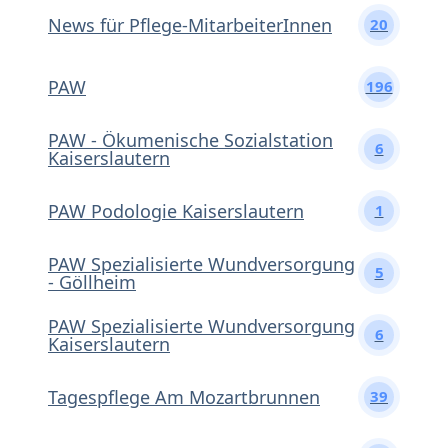
News für Pflege-MitarbeiterInnen
20
PAW
196
PAW - Ökumenische Sozialstation
6
Kaiserslautern
PAW Podologie Kaiserslautern
1
PAW Spezialisierte Wundversorgung
5
- Göllheim
PAW Spezialisierte Wundversorgung
6
Kaiserslautern
Tagespflege Am Mozartbrunnen
39