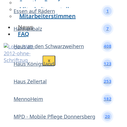
Sonstige Berufe
Mitarbeitervorteile
Essen auf Rädern
1
Mitarbeiterstimmen
News
Hahnenbalz
7
FAQ
Haus an den Schwarzweihern
408
X
Haus Königsland
123
Haus Zellertal
253
MennoHeim
182
MPD - Mobile Pflege Donnersberg
20