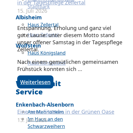
in der Tagespflege Zellertal
Stadtpark
15. Juli 2026
Albisheim
Haus Zellertal
Entspannung, Erholung und ganz viel
gute Laune: unter diesem Motto stand
Haus Zellertal
unser offener Samstag in der Tagespflege
Wolfstein
Zellertal.
Haus Königsland
Nach einem gemütlichen gemeinsamen
Haus Königsland
Frühstück konnten sich ...
Weiterlesen
Wohnen mit
Service
Enkenbach-Alsenborn
Eine neue Sitzecke in der Grünen Oase
Am MennoHeim
Im Haus an den
13. Juli 2026
Schwarzweihern