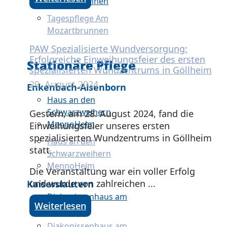
Mozartbrunnen
Tagespflege Am
Mozartbrunnen
PAW Spezialisierte Wundversorgung:
Erfolgreiche Einweihungsfeier des ersten
Stationäre Pflege
spezialisierten Wundzentrums in Göllheim
29. August 2024
Enkenbach-Alsenborn
Haus an den
Schwarzweihern
Gestern, am 28. August 2024, fand die
MennoHeim
Einweihungsfeier unseres ersten
spezialisierten Wundzentrums in Göllheim
Haus an den
statt.
Schwarzweihern
MennoHeim
Die Veranstaltung war ein voller Erfolg
und wurde von zahlreichen ...
Kaiserslautern
Diakonissenhaus am
Weiterlesen
Stadtpark
Diakonissenhaus am