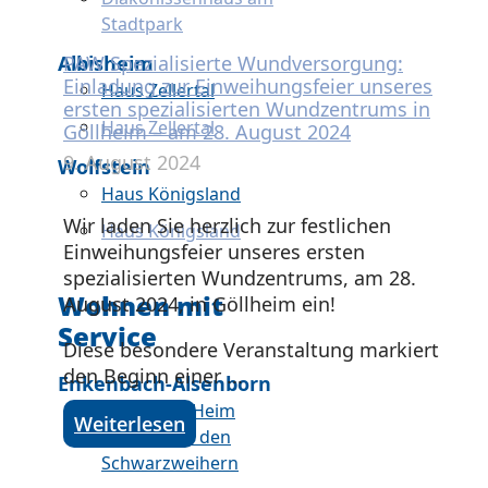
Stadtpark
PAW Spezialisierte Wundversorgung:
Albisheim
Einladung zur Einweihungsfeier unseres
Haus Zellertal
ersten spezialisierten Wundzentrums in
Haus Zellertal
Göllheim – am 28. August 2024
9. August 2024
Wolfstein
Haus Königsland
Wir laden Sie herzlich zur festlichen
Haus Königsland
Einweihungsfeier unseres ersten
spezialisierten Wundzentrums, am 28.
Wohnen mit
August 2024, in Göllheim ein!
Service
Diese besondere Veranstaltung markiert
den Beginn einer ...
Enkenbach-Alsenborn
Am MennoHeim
Weiterlesen
Im Haus an den
Schwarzweihern