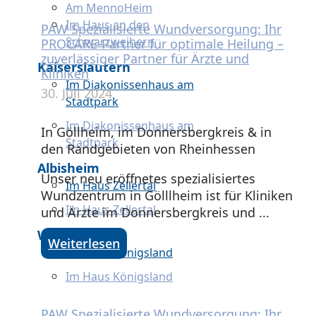
Am MennoHeim
Im Haus an den
PAW Spezialisierte Wundversorgung: Ihr
Schwarzweihern
PROCARE-Partner für optimale Heilung –
zuverlässiger Partner für Ärzte und
Kaiserslautern
Kliniken
Im Diakonissenhaus am
30. Juli 2024
Stadtpark
Im Diakonissenhaus am
In Göllheim, im Donnersbergkreis & in
Stadtpark
den Randgebieten von Rheinhessen
Albisheim
Unser neu eröffnetes spezialisiertes
Im Haus Zellertal
Wundzentrum in Gölllheim ist für Kliniken
Im Haus Zellertal
und Ärzte im Donnersbergkreis und ...
Wolfstein
Weiterlesen
Im Haus Königsland
Im Haus Königsland
PAW Spezialisierte Wundversorgung: Ihr