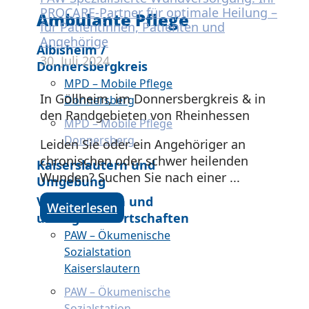
PROCARE-Partner für optimale Heilung –
Ambulante Pflege
für Patientinnen, Patienten und
Angehörige
Albisheim /
30. Juli 2024
Donnersbergkreis
MPD – Mobile Pflege
In Göllheim, im Donnersbergkreis & in
Donnersberg
den Randgebieten von Rheinhessen
MPD – Mobile Pflege
Donnersberg
Leiden Sie oder ein Angehöriger an
chronischen oder schwer heilenden
Kaiserslautern und
Wunden? Suchen Sie nach einer ...
Umgebung
VG Enkenbach und
Weiterlesen
umliegende Ortschaften
PAW – Ökumenische
Sozialstation
Kaiserslautern
PAW – Ökumenische
Sozialstation