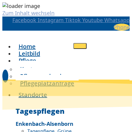
Zum Inhalt wechseln
Facebook
Instagram
Tiktok
Youtube
Whatsapp
Phone
Home
Leitbild
Pflege
Kosten
Pflegegradrechner
Pflegeplatzanfrage
Standorte
Tagespflegen
Enkenbach-Alsenborn
Tagespflege „Grüne