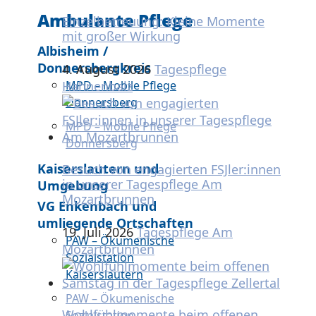
Ambulante Pflege
Einzelbetreuung: Kleine Momente
mit großer Wirkung
Albisheim /
Donnersbergkreis
4. August 2026
Tagespflege
Hahnenbalz
MPD – Mobile Pflege
Donnersberg
MPD – Mobile Pflege
Donnersberg
Kaiserslautern und
Besuch von engagierten FSJler:innen
in unserer Tagespflege Am
Umgebung
Mozartbrunnen
VG Enkenbach und
umliegende Ortschaften
19. Juli 2026
Tagespflege Am
PAW – Ökumenische
Mozartbrunnen
Sozialstation
Kaiserslautern
PAW – Ökumenische
Wohlfühlmomente beim offenen
Sozialstation