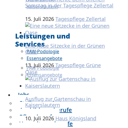
Samstag in der Tagespflege Zellertal
Kaiserslautern
15. Juli 2026
Tagespflege Zellertal
Leistungen und
Services
Eine neue Sitzecke in der Grünen
PAW Podologie
Oase
Essensangebote
13. Juli 2026
Tagespflege Grüne
PAW Podologie
Oase
Essensangebote
Jobs
Ausflug zur Gartenschau in
Stellenangebote
Kaiserslautern
Ausbildungsberufe
Pflegeberufe
10. Juli 2026
Haus Königsland
Verwaltungsberufe