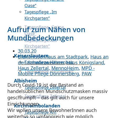
Oase“
Tagespflege „Im
Kirchgarten“
Tagespflege „Grüne
Aufruf zum Nähen von
Oase“
Mundbedeckungen
Tagespflege „Im
Kirchgarten“
30.03.20
Kaiserslautern
Diakonissenhaus am Stadtpark
,
Haus an
den Schwarzweihern
,
Haus Königsland
,
Tagespflege Hahnenbalz
Haus Zellertal
,
MennoHeim
,
MPD -
Tagespflege Hahnenbalz
Mobile Pflege Donnersberg
,
PAW
Albisheim
Durch Covid-19 ist der Bestand an
Tagespflege Zellertal
handelsüblichen Mundschutzmasken massiv
Tagespflege Zellertal
geschrumpft – das gilt auch für unsere
Einrichtungen.
Kirchheimbolanden
Wir wollen unsere BewohnerInnen auch
Tagespflege Am
weiterhin so umfangreich wie möglich