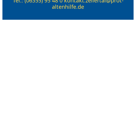
Tel.: (06355) 95 48 0 kontakt.zellertal@prot-
altenhilfe.de