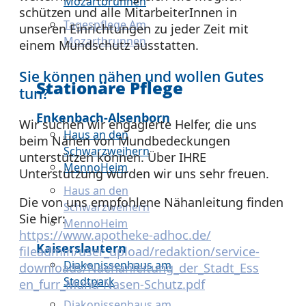
Mozartbrunnen
schützen und alle MitarbeiterInnen in
Tagespflege Am
unseren Einrichtungen zu jeder Zeit mit
Mozartbrunnen
einem Mundschutz ausstatten.
Sie können nähen und wollen Gutes
Stationäre Pflege
tun?
Enkenbach-Alsenborn
Wir suchen wir engagierte Helfer, die uns
Haus an den
beim Nähen von Mundbedeckungen
Schwarzweihern
unterstützen können. Über IHRE
MennoHeim
Unterstützung würden wir uns sehr freuen.
Haus an den
Die von uns empfohlene Nähanleitung finden
Schwarzweihern
Sie hier:
MennoHeim
https://
www.apotheke-adhoc.de/
Kaiserslautern
fileadmin/user_upload/
redaktion/
service-
Diakonissenhaus am
downloads/
Naehanleitung_der_Stadt_Ess
Stadtpark
en_furr_Mund-Nasen-Schutz.
pdf
Diakonissenhaus am