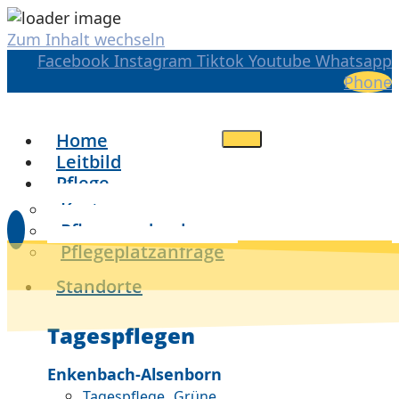
Zum Inhalt wechseln
Facebook
Instagram
Tiktok
Youtube
Whatsapp
Phone
Home
Leitbild
Pflege
Kosten
Pflegegradrechner
Pflegeplatzanfrage
Standorte
Tagespflegen
Enkenbach-Alsenborn
Tagespflege „Grüne