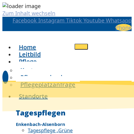
Zum Inhalt wechseln
Facebook
Instagram
Tiktok
Youtube
Whatsapp
Phone
Home
Leitbild
Pflege
Kosten
Pflegegradrechner
Pflegeplatzanfrage
Standorte
Tagespflegen
Enkenbach-Alsenborn
Tagespflege „Grüne