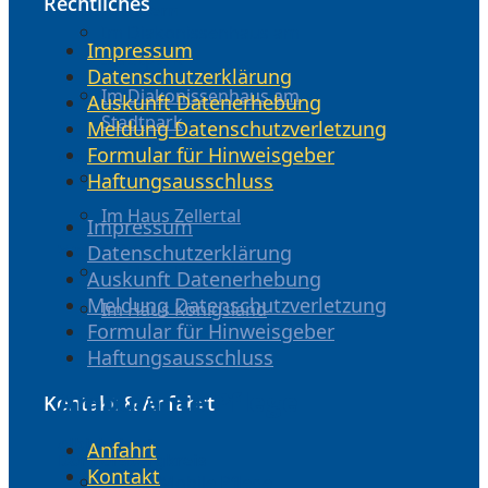
Rechtliches
Kaiserslautern
Im Diakonissenhaus am
Impressum
Stadtpark
Datenschutzerklärung
Im Diakonissenhaus am
Auskunft Datenerhebung
Stadtpark
Meldung Datenschutzverletzung
Formular für Hinweisgeber
Albisheim
Im Haus Zellertal
Haftungsausschluss
Im Haus Zellertal
Impressum
Wolfstein
Datenschutzerklärung
Im Haus Königsland
Auskunft Datenerhebung
Meldung Datenschutzverletzung
Im Haus Königsland
Formular für Hinweisgeber
Haftungsausschluss
Ambulante Pflege
Kontakt & Anfahrt
Albisheim /
Anfahrt
Donnersbergkreis
Kontakt
MPD – Mobile Pflege