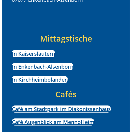
Mittagstische
In Kaiserslautern
In Enkenbach-Alsenborn
In Kirchheimbolanden
Cafés
Café am Stadtpark im Diakonissenhaus
Café Augenblick am MennoHeim