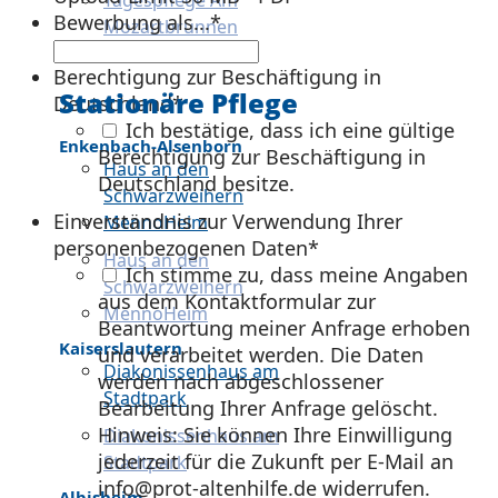
Tagespflege Am
Bewerbung als...
*
Mozartbrunnen
Berechtigung zur Beschäftigung in
Stationäre Pflege
Deutschland
*
Ich bestätige, dass ich eine gültige
Enkenbach-Alsenborn
Berechtigung zur Beschäftigung in
Haus an den
Deutschland besitze.
Schwarzweihern
Einverständnis zur Verwendung Ihrer
MennoHeim
personenbezogenen Daten
*
Haus an den
Ich stimme zu, dass meine Angaben
Schwarzweihern
aus dem Kontaktformular zur
MennoHeim
Beantwortung meiner Anfrage erhoben
Kaiserslautern
und verarbeitet werden. Die Daten
Diakonissenhaus am
werden nach abgeschlossener
Stadtpark
Bearbeitung Ihrer Anfrage gelöscht.
Hinweis: Sie können Ihre Einwilligung
Diakonissenhaus am
jederzeit für die Zukunft per E-Mail an
Stadtpark
info@prot-altenhilfe.de widerrufen.
Albisheim