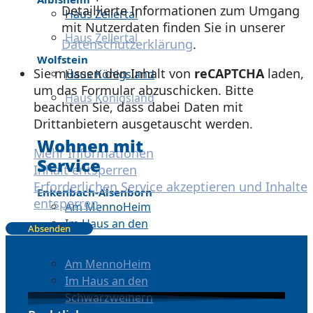
Detaillierte Informationen zum Umgang
Haus Zellertal
mit Nutzerdaten finden Sie in unserer
Haus Zellertal
Datenschutzerklärung
.
Wolfstein
Sie müssen den Inhalt von
reCAPTCHA
laden,
Haus Königsland
um das Formular abzuschicken. Bitte
Haus Königsland
beachten Sie, dass dabei Daten mit
Drittanbietern ausgetauscht werden.
Wohnen mit
Mehr Informationen
Service
Inhalt entsperren
Erforderlichen Service akzeptieren und Inhalte
Enkenbach-Alsenborn
entsperren
Am MennoHeim
Im Haus an den
Schwarzweihern
Am MennoHeim
Im Haus an den
Schwarzweihern