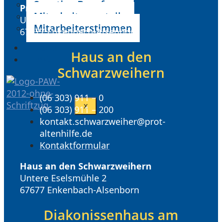
Sonstige Berufe
Prot. Altenhilfe Westpfalz
Mitarbeitervorteile
Untere Eselsmühle 2
Mitarbeiterstimmen
67677 Enkenbach-Alsenborn
News
Haus an den
FAQ
Schwarzweihern
(06 303) 911 – 0
X
(06 303) 911 – 200
kontakt.schwarzweiher@prot-
altenhilfe.de
Kontaktformular
Haus an den Schwarzweihern
Untere Eselsmühle 2
67677 Enkenbach-Alsenborn
Diakonissenhaus am