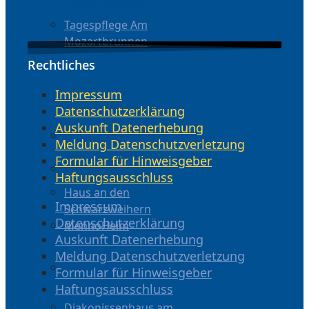
Mozartbrunnen
Tagespflege Am
Mozartbrunnen
Rechtliches
Stationäre Pflege
Impressum
Datenschutzerklärung
Enkenbach-Alsenborn
Auskunft Datenerhebung
Haus an den
Meldung Datenschutzverletzung
Schwarzweihern
Formular für Hinweisgeber
MennoHeim
Haftungsausschluss
Haus an den
Impressum
Schwarzweihern
Datenschutzerklärung
MennoHeim
Auskunft Datenerhebung
Kaiserslautern
Meldung Datenschutzverletzung
Diakonissenhaus am
Formular für Hinweisgeber
Stadtpark
Haftungsausschluss
Diakonissenhaus am