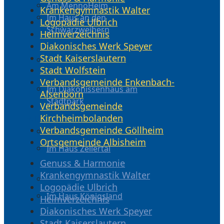
Am MennoHeim
Krankengymnastik Walter
Im Haus an den
Logopädie Ulbrich
Schwarzweihern
Heimverzeichnis
Diakonisches Werk Speyer
Kaiserslautern
Stadt Kaiserslautern
Im Diakonissenhaus am
Stadt Wolfstein
Stadtpark
Verbandsgemeinde Enkenbach-
Im Diakonissenhaus am
Alsenborn
Stadtpark
Verbandsgemeinde
Kirchheimbolanden
Albisheim
Verbandsgemeinde Göllheim
Im Haus Zellertal
Ortsgemeinde Albisheim
Im Haus Zellertal
Genuss & Harmonie
Wolfstein
Krankengymnastik Walter
Im Haus Königsland
Logopädie Ulbrich
Im Haus Königsland
Heimverzeichnis
Diakonisches Werk Speyer
Stadt Kaiserslautern