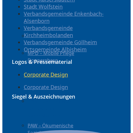
Stadt Wolfstein
Ambulante Pflege
Verbandsgemeinde Enkenbach-
Alsenborn
Albisheim /
Verbandsgemeinde
Donnersbergkreis
Kirchheimbolanden
MPD – Mobile Pflege
Verbandsgemeinde Göllheim
Donnersberg
Ortsgemeinde Albisheim
MPD – Mobile Pflege
Donnersberg
Logos & Pressematerial
Kaiserslautern und
Corporate Design
Umgebung
VG Enkenbach und
Corporate Design
umliegende Ortschaften
Siegel & Auszeichnungen
PAW – Ökumenische
Sozialstation
Kaiserslautern
PAW – Ökumenische
Sozialstation