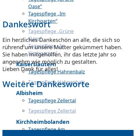
Oase“
Tagespflege „Im
Kirchgarten“
Dankeswort
Tagespflege „Grüne
Oase“
Ein herzliches Dankeschön an alle, die sich so
Tagespflege „Im
rührend um unsere Mutter gekümmert haben.
Kirchgarten“
Sie haben mitgeholfen, ihr das letzte Jahr so
angenehm wie möglich zu gestalten.
Kaiserslautern
Lieben Dank für alles!
Tagespflege Hahnenbalz
Weitere Dankesworte
Tagespflege Hahnenbalz
Albisheim
Tagespflege Zellertal
Tagespflege Zellertal
Kirchheimbolanden
Tagespflege Am