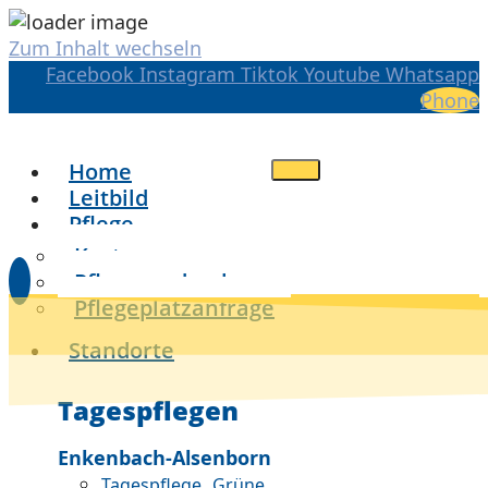
Zum Inhalt wechseln
Facebook
Instagram
Tiktok
Youtube
Whatsapp
Phone
Home
Leitbild
Pflege
Kosten
Pflegegradrechner
Pflegeplatzanfrage
Standorte
Tagespflegen
Enkenbach-Alsenborn
Tagespflege „Grüne