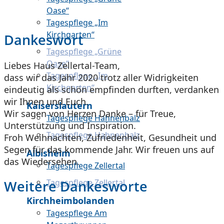
Oase“
Tagespflege „Im
Kirchgarten“
Dankeswort
Tagespflege „Grüne
Oase“
Liebes Haus Zellertal-Team,
Tagespflege „Im
dass wir das Jahr 2020 trotz aller Widrigkeiten
Kirchgarten“
eindeutig als schön empfinden durften, verdanken
wir Ihnen und Euch.
Kaiserslautern
Wir sagen von Herzen Danke – für Treue,
Tagespflege Hahnenbalz
Unterstützung und Inspiration.
Tagespflege Hahnenbalz
Froh Weihnachten, Zufriedenheit, Gesundheit und
Segen für das kommende Jahr. Wir freuen uns auf
Albisheim
das Wiedersehen.
Tagespflege Zellertal
Tagespflege Zellertal
Weitere Dankesworte
Kirchheimbolanden
Tagespflege Am