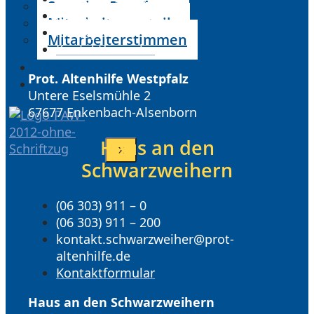
Sonstige Berufe
(06 303) 911 – 200
Mitarbeitervorteile
info@prot-altenhilfe.de
Mitarbeiterstimmen
Kontaktformular
News
Prot. Altenhilfe Westpfalz
FAQ
Untere Eselsmühle 2
67677 Enkenbach-Alsenborn
Haus an den
X
Schwarzweihern
(06 303) 911 – 0
(06 303) 911 – 200
kontakt.schwarzweiher@prot-
altenhilfe.de
Kontaktformular
Haus an den Schwarzweihern