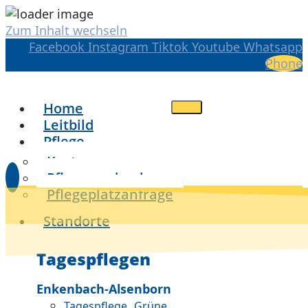
Zum Inhalt wechseln
Facebook
Instagram
Tiktok
Youtube
Whatsapp
Phone
Home
Leitbild
Pflege
Kosten
Pflegegradrechner
Pflegeplatzanfrage
Standorte
Tagespflegen
Enkenbach-Alsenborn
Tagespflege „Grüne