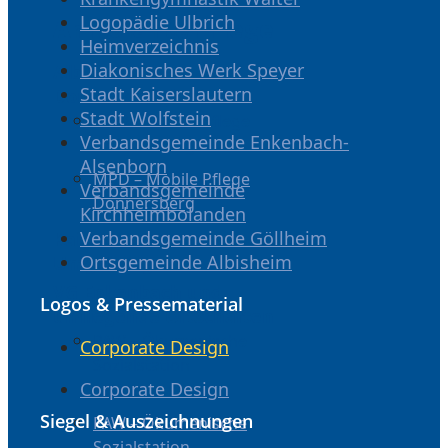
Logopädie Ulbrich
Ambulante Pflege
Heimverzeichnis
Diakonisches Werk Speyer
Albisheim /
Stadt Kaiserslautern
Donnersbergkreis
Stadt Wolfstein
MPD – Mobile Pflege
Verbandsgemeinde Enkenbach-
Donnersberg
Alsenborn
MPD – Mobile Pflege
Verbandsgemeinde
Donnersberg
Kirchheimbolanden
Verbandsgemeinde Göllheim
Kaiserslautern und
Ortsgemeinde Albisheim
Umgebung
VG Enkenbach und
Logos & Pressematerial
umliegende Ortschaften
PAW – Ökumenische
Corporate Design
Sozialstation
Corporate Design
Kaiserslautern
Siegel & Auszeichnungen
PAW – Ökumenische
Sozialstation